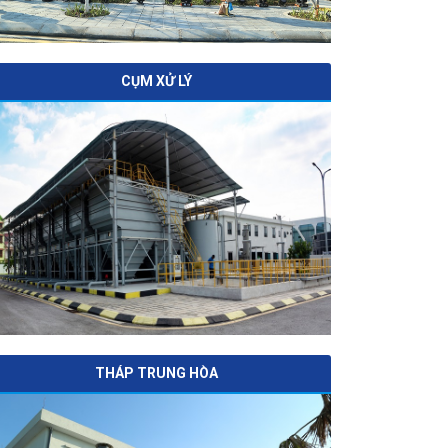
CỤM XỬ LÝ
THÁP TRUNG HÒA