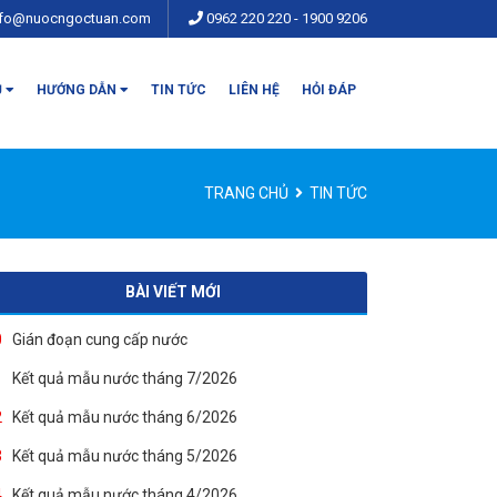
nfo@nuocngoctuan.com
0962 220 220
-
1900 9206
Ụ
HƯỚNG DẪN
TIN TỨC
LIÊN HỆ
HỎI ĐÁP
TRANG CHỦ
TIN TỨC
BÀI VIẾT MỚI
0
Gián đoạn cung cấp nước
1
Kết quả mẫu nước tháng 7/2026
2
Kết quả mẫu nước tháng 6/2026
3
Kết quả mẫu nước tháng 5/2026
4
Kết quả mẫu nước tháng 4/2026