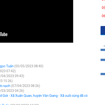
0
0
Ngọc Tuấn
(05/05/2023 08:40)
023 07:42)
/04/2023 09:43)
3 15:26)
ớc sạch
(07/04/2023 08:26)
/03/2023 04:26)
 Giới - Xã Xuân Quan, huyện Văn Giang - Xã cuối cùng đã có