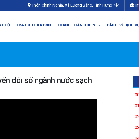
Thôn Chính Nghĩa, Xã Lương Bằng, Tỉnh Hưng Yên
i
 CHỦ
TRA CỨU HÓA ĐƠN
THANH TOÁN ONLINE
ĐĂNG KÝ DỊCH V
yển đổi số ngành nước sạch
0
0
0
0
0