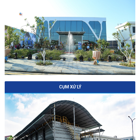
CỤM XỬ LÝ