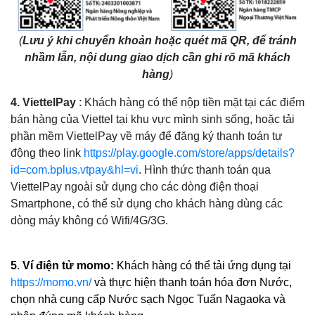
(
Lưu ý khi chuyển khoản hoặc quét mã QR, để tránh
nhầm lẫn, nội dung giao dịch cần ghi rõ mã khách
hàng
)
4. ViettelPay
: Khách hàng có thể nộp tiền mặt tại các điểm
bán hàng của Viettel tại khu vực mình sinh sống, hoặc tải
phần mềm ViettelPay về máy để đăng ký thanh toán tự
động theo link
https://play.google.com/store/apps/details?
id=com.bplus.vtpay&hl=vi
. Hình thức thanh toán qua
ViettelPay ngoài sử dụng cho các dòng điện thoại
Smartphone, có thể sử dụng cho khách hàng dùng các
dòng máy không có Wifi/4G/3G.
5
.
Ví điện tử momo:
Khách hàng có thể tải ứng dụng tại
https://momo.vn/
và thực hiện thanh toán hóa đơn Nước,
chọn nhà cung cấp Nước sạch Ngọc Tuấn Nagaoka và