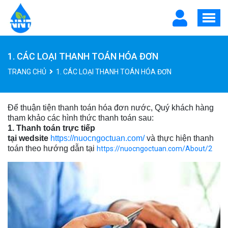
1. CÁC LOẠI THANH TOÁN HÓA ĐƠN
TRANG CHỦ
1. CÁC LOẠI THANH TOÁN HÓA ĐƠN
Để thuận tiện thanh toán hóa đơn nước, Quý khách hàng
tham khảo các hình thức thanh toán sau:
1. Thanh toán trực tiếp
tại
wedsite
https://nuocngoctuan.com/
và thực hiện thanh
toán theo hướng dẫn tại
https://nuocngoctuan.com/About/2