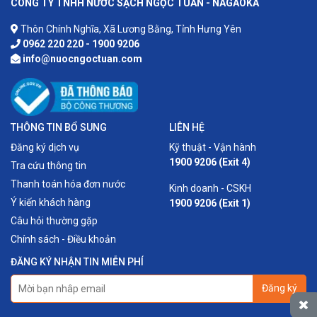
CÔNG TY TNHH NƯỚC SẠCH NGỌC TUẤN - NAGAOKA
Thôn Chính Nghĩa, Xã Lương Bằng, Tỉnh Hưng Yên
0962 220 220 - 1900 9206
info@nuocngoctuan.com
THÔNG TIN BỔ SUNG
LIÊN HỆ
Đăng ký dịch vụ
Kỹ thuật - Vận hành
1900 9206 (Exit 4)
Tra cứu thông tin
Thanh toán hóa đơn nước
Kinh doanh - CSKH
Ý kiến khách hàng
1900 9206 (Exit 1)
Câu hỏi thường gặp
Chính sách - Điều khoản
ĐĂNG KÝ NHẬN TIN MIỄN PHÍ
Đăng ký