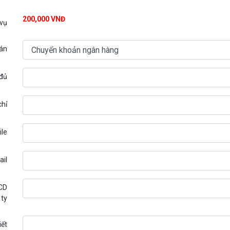
200,000 VNĐ
 vụ
án
 đủ
chỉ
le
il
CD
 ty
iết