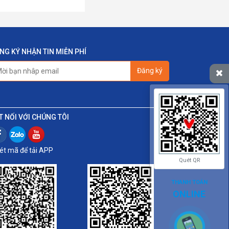
NG KÝ NHẬN TIN MIỄN PHÍ
Đăng ký
T NỐI VỚI CHÚNG TÔI
ét mã để tải APP
Quét QR
THANH TOÁN
ONLINE