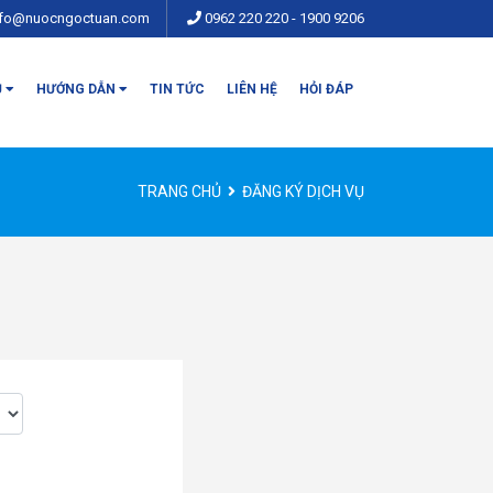
nfo@nuocngoctuan.com
0962 220 220
-
1900 9206
Ụ
HƯỚNG DẪN
TIN TỨC
LIÊN HỆ
HỎI ĐÁP
TRANG CHỦ
ĐĂNG KÝ DỊCH VỤ