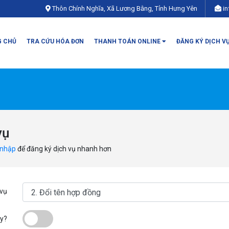
Thôn Chính Nghĩa, Xã Lương Bằng, Tỉnh Hưng Yên
i
 CHỦ
TRA CỨU HÓA ĐƠN
THANH TOÁN ONLINE
ĐĂNG KÝ DỊCH V
vụ
 nhập
để đăng ký dịch vụ nhanh hơn
 vụ
ty?