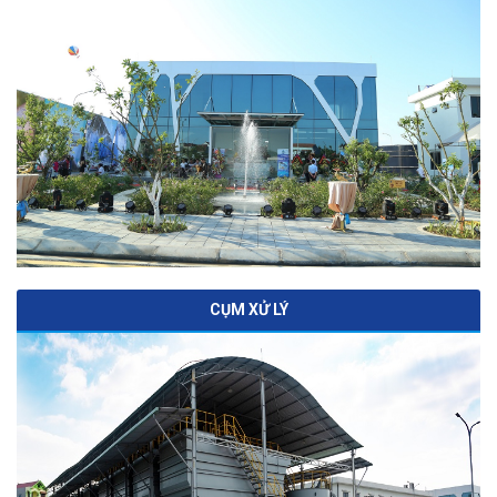
CỤM XỬ LÝ