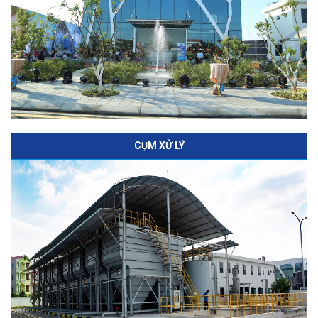
CỤM XỬ LÝ